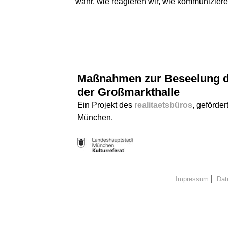
wahr, wie reagieren wir, wie kommuniziere
Maßnahmen zur Beseelung d
der Großmarkthalle
Ein Projekt des
realitaetsbüros
, geförder
München.
|
Impressum
Dat