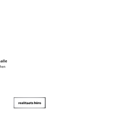
alle
chen